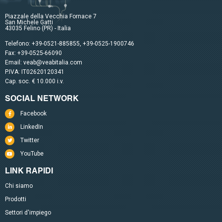
Piazzale della Vecchia Fornace 7
San Michele Gatti
43035 Felino (PR) - Italia
Telefono:
+39-0521-885855
,
+39-0525-1900746
Fax: +39-0525-66090
Email:
veab@veabitalia.com
P.IVA: IT02620120341
Cap. soc. € 10.000 i.v.
SOCIAL NETWORK
Facebook
LinkedIn
Twitter
YouTube
LINK RAPIDI
Chi siamo
Prodotti
Settori d'impiego