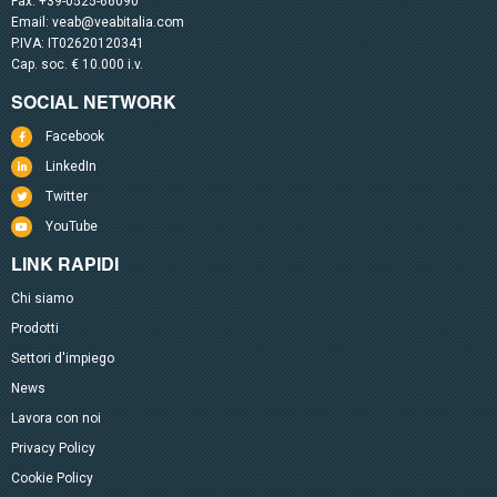
Fax: +39-0525-66090
Email:
veab@veabitalia.com
P.IVA: IT02620120341
Cap. soc. € 10.000 i.v.
SOCIAL NETWORK
Facebook
LinkedIn
Twitter
YouTube
LINK RAPIDI
Chi siamo
Prodotti
Settori d'impiego
News
Lavora con noi
Privacy Policy
Cookie Policy