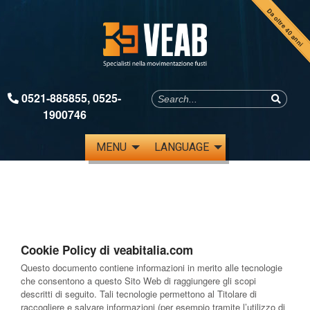
Da oltre 40 anni
0521-885855
,
0525-
1900746
MENU
LANGUAGE
Cookie Policy di veabitalia.com
Questo documento contiene informazioni in merito alle tecnologie
che consentono a questo Sito Web di raggiungere gli scopi
descritti di seguito. Tali tecnologie permettono al Titolare di
raccogliere e salvare informazioni (per esempio tramite l’utilizzo di