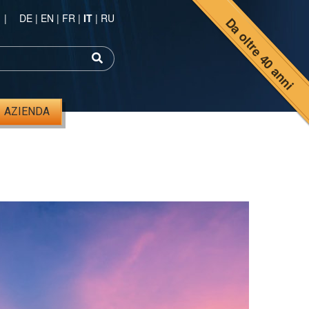
|
DE
|
EN
|
FR
|
IT
|
RU
Da oltre 40 anni
AZIENDA