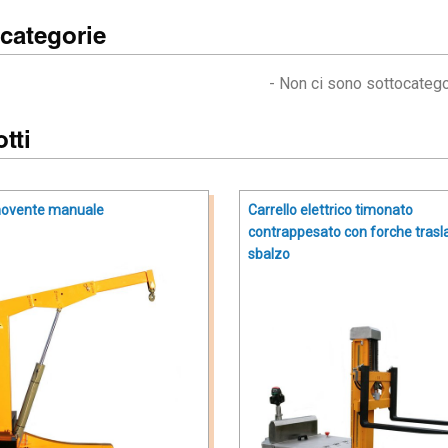
categorie
- Non ci sono sottocatego
tti
ovente manuale
Carrello elettrico timonato
contrappesato con forche traslab
sbalzo