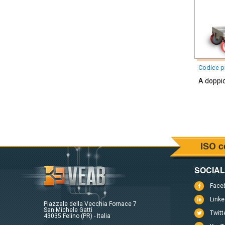
Codice p
A doppi
SOCIA
Face
Linke
Piazzale della Vecchia Fornace 7
San Michele Gatti
Twitt
43035 Felino (PR) - Italia