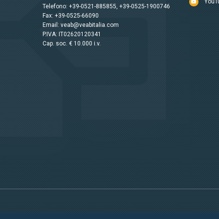
YouT
Telefono:
+39-0521-885855
,
+39-0525-1900746
Fax: +39-0525-66090
Email:
veab@veabitalia.com
P.IVA: IT02620120341
Cap. soc. € 10.000 i.v.