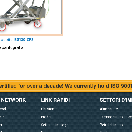
rodotto:
BS130_CP2
o pantografo
L NETWORK
LINK RAPIDI
SETTORI D'I
book
Chi siamo
Alimentare
dIn
Prodotti
Farmaceutico e Co
er
Settori d'impiego
Petrolchimico