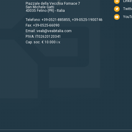
Linke
Piazzale della Vecchia Fornace 7
San Michele Gatti
Twitt
43035 Felino (PR) - Italia
YouT
Telefono:
+39-0521-885855
,
+39-0525-1900746
Fax: +39-0525-66090
Email:
veab@veabitalia.com
P.IVA: IT02620120341
Cap. soc. € 10.000 i.v.