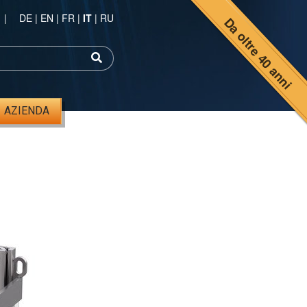
|
DE
|
EN
|
FR
|
IT
|
RU
Da oltre 40 anni
AZIENDA