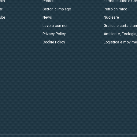
dIn
Prodotti
Farmaceutico e Co
er
Settori d'impiego
Petrolchimico
ube
News
Nucleare
Lavora con noi
Grafica e carta sta
Privacy Policy
Ambiente, Ecologia
Cookie Policy
Logistica e movim