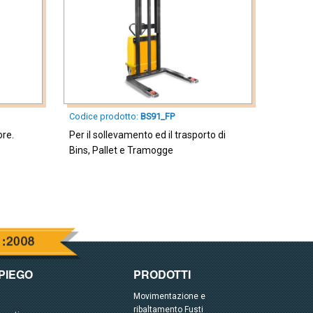
Codice prodotto:
BS91_FP
ore.
Per il sollevamento ed il trasporto di
Bins, Pallet e Tramogge
MPIEGO
PRODOTTI
Movimentazione e
ribaltamento Fusti