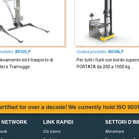
rodotto:
BS120_P
Codice prodotto:
BS106_F
ollevamento ed il trasporto di
Per tutti i fusti con bordo superi
llet e Tramogge
PORTATA da 200 a 1000 kg
L NETWORK
LINK RAPIDI
SETTORI D'I
book
Chi siamo
Alimentare