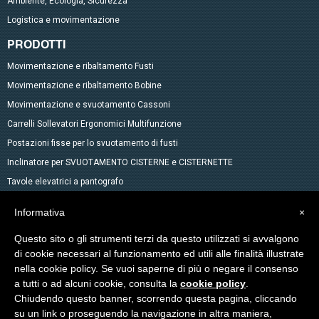
Ambiente, Ecologia, Sicurezza
Logistica e movimentazione
PRODOTTI
Movimentazione e ribaltamento Fusti
Movimentazione e ribaltamento Bobine
Movimentazione e svuotamento Cassoni
Carrelli Sollevatori Ergonomici Multifunzione
Postazioni fisse per lo svuotamento di fusti
Inclinatore per SVUOTAMENTO CISTERNE e CISTERNETTE
Tavole elevatrici a pantografo
Miscelatori
Informativa
×
Accessori per fusti
Questo sito o gli strumenti terzi da questo utilizzati si avvalgono
Transpallet elevatori
di cookie necessari al funzionamento ed utili alle finalità illustrate
Altri prodotti a catalogo
nella cookie policy. Se vuoi saperne di più o negare il consenso
Sollevamento di Materiale
a tutti o ad alcuni cookie, consulta la
cookie policy
.
Prodotti speciali
Chiudendo questo banner, scorrendo questa pagina, cliccando
su un link o proseguendo la navigazione in altra maniera,