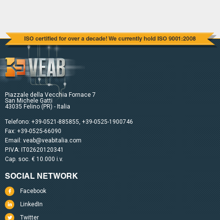
Piazzale della Vecchia Fornace 7
San Michele Gatti
43035 Felino (PR) - Italia
Telefono:
+39-0521-885855
,
+39-0525-1900746
Fax: +39-0525-66090
Email:
veab@veabitalia.com
P.IVA: IT02620120341
Cap. soc. € 10.000 i.v.
SOCIAL NETWORK
Facebook
LinkedIn
Twitter